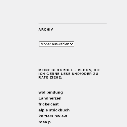
ARCHIV
Archiv
MEINE BLOGROLL – BLOGS, DIE
ICH GERNE LESE UND/ODER ZU
RATE ZIEHE:
wollbindung
Landherzen
frickelcast
alpis strickbuch
knitters review
rosa p.