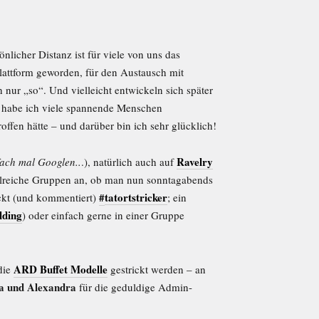
licher Distanz ist für viele von uns das
lattform geworden, für den Austausch mit
 nur „so“. Und vielleicht entwickeln sich später
h habe ich viele spannende Menschen
offen hätte – und darüber bin ich sehr glücklich!
Ravelry
fach mal Googlen..
.), natürlich auch auf
hlreiche Gruppen an, ob man nun sonntagabends
#
tatortstricker
ckt (und kommentiert)
; ein
lding
) oder einfach gerne in einer Gruppe
ARD Buffet Modelle
 die
gestrickt werden – an
a und Alexandra
für die geduldige Admin-