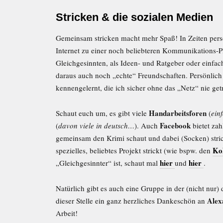
Stricken & die sozialen Medien
Gemeinsam stricken macht mehr Spaß! In Zeiten persön
Internet zu einer noch beliebteren Kommunikations-P
Gleichgesinnten, als Ideen- und Ratgeber oder einfach
daraus auch noch „echte“ Freundschaften. Persönlic
kennengelernt, die ich sicher ohne das „Netz“ nie getr
Handarbeitsforen
Schaut euch um, es gibt viele
(
ein
Facebook
(
davon viele in deutsch…
). Auch
bietet za
gemeinsam den Krimi schaut und dabei (Socken) stri
Ko
spezielles, beliebtes Projekt strickt (wie bspw. den
hier
hier
„Gleichgesinnter“ ist, schaut mal
und
.
Natürlich gibt es auch eine Gruppe in der (nicht nur)
Alex
dieser Stelle ein ganz herzliches Dankeschön an
Arbeit!