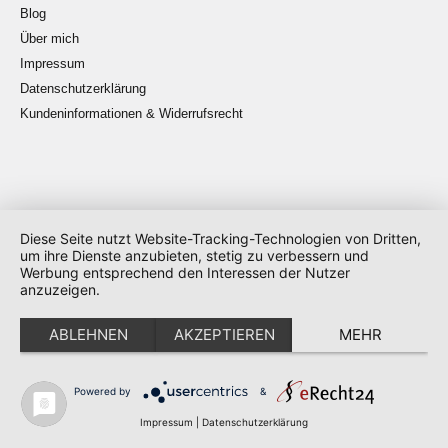
Blog
Über mich
Impressum
Datenschutzerklärung
Kundeninformationen & Widerrufsrecht
Diese Seite nutzt Website-Tracking-Technologien von Dritten,
um ihre Dienste anzubieten, stetig zu verbessern und
strickt, häkelt, näht … überall, auch im TV
Werbung entsprechend den Interessen der Nutzer
anzuzeigen.
Copyright © 2026
Tanja Steinbach
ABLEHNEN
AKZEPTIEREN
MEHR
Konzept & Umsetzung
huck.one
Powered by
&
Impressum
|
Datenschutzerklärung