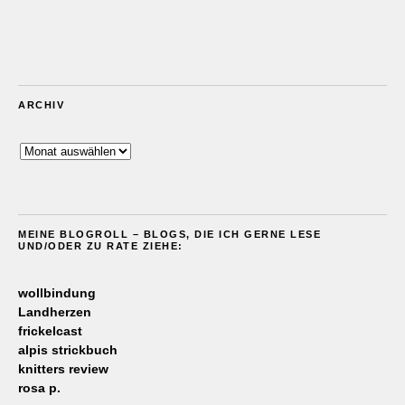
ARCHIV
Archiv
MEINE BLOGROLL – BLOGS, DIE ICH GERNE LESE
UND/ODER ZU RATE ZIEHE:
wollbindung
Landherzen
frickelcast
alpis strickbuch
knitters review
rosa p.