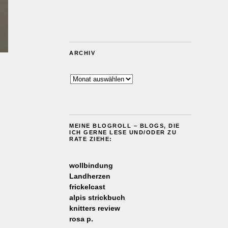
ARCHIV
Archiv
MEINE BLOGROLL – BLOGS, DIE
ICH GERNE LESE UND/ODER ZU
RATE ZIEHE:
wollbindung
Landherzen
frickelcast
alpis strickbuch
knitters review
rosa p.