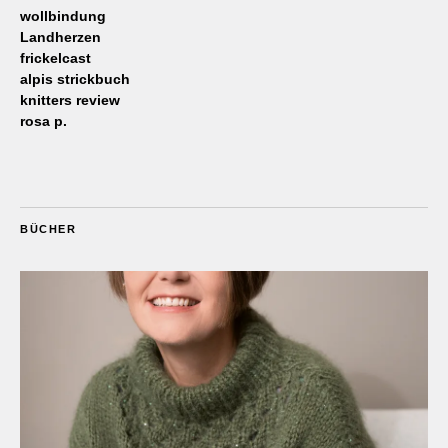
wollbindung
Landherzen
frickelcast
alpis strickbuch
knitters review
rosa p.
BÜCHER