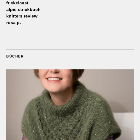
frickelcast
alpis strickbuch
knitters review
rosa p.
BÜCHER