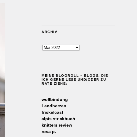
ARCHIV
Archiv
MEINE BLOGROLL – BLOGS, DIE
ICH GERNE LESE UND/ODER ZU
RATE ZIEHE:
wollbindung
Landherzen
frickelcast
alpis strickbuch
knitters review
rosa p.