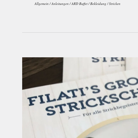
Allgemein
/
Anleitungen
/
ARD Buffet
/
Bekleidung
/
Stricken