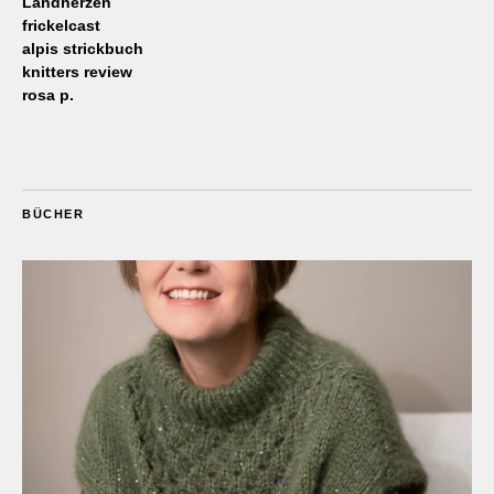
Landherzen
frickelcast
alpis strickbuch
knitters review
rosa p.
BÜCHER