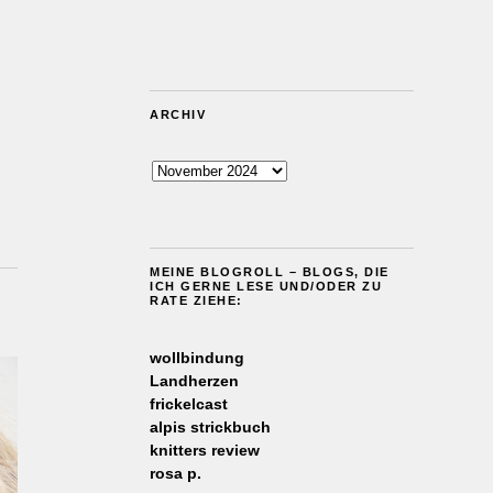
ARCHIV
Archiv
MEINE BLOGROLL – BLOGS, DIE
ICH GERNE LESE UND/ODER ZU
RATE ZIEHE:
wollbindung
Landherzen
frickelcast
alpis strickbuch
knitters review
rosa p.