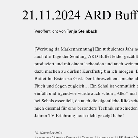
21.11.2024 ARD Buffe
Veröffentlicht von
Tanja Steinbach
[Werbung da Markennennung] Ein turbulentes Jahr ne
auch die Tage der Sendung ARD Buffet leider gezähl
produziert und mit einem lachenden und auch weinen
dazu machen zu dürfen! Kurzfristig bin ich morgen
Buffet im Ersten zu Gast. Der Jahreszeit entsprechen
Fluch und Segen zugleich… Ein Schal ist vermutlich
einfällt und irgendwie wurde auch schon „Alles“ mal 
bei Schals essentiell, da auch die eigentliche Rückse
mich diesmal für eine besondere Technik entschieden,
Jahren TV-Erfahrung noch nicht gezeigt habe!
20. November 2024
Accessoires
/
Aktuelle Termine
/
Allgemein
/
Anleitungen
/
ARD Buffet
/
S