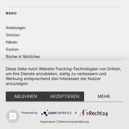
MENÜ
Anleitungen
Stricken
Häkeln
Socken
Bücher & Nützliches
Tanja Steinbach im TV
Diese Seite nutzt Website-Tracking-Technologien von Dritten,
ARD Buffet
um ihre Dienste anzubieten, stetig zu verbessern und
SWR Kaffee oder Tee
Werbung entsprechend den Interessen der Nutzer
anzuzeigen.
Termine
ABLEHNEN
AKZEPTIEREN
MEHR
Powered by
&
AKTUELL
Impressum
|
Datenschutzerklärung