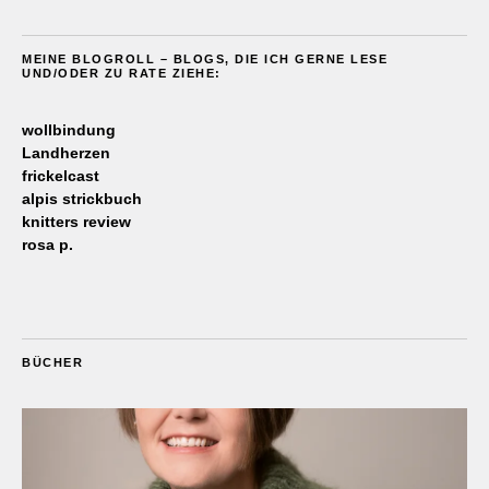
MEINE BLOGROLL – BLOGS, DIE ICH GERNE LESE
UND/ODER ZU RATE ZIEHE:
wollbindung
Landherzen
frickelcast
alpis strickbuch
knitters review
rosa p.
BÜCHER