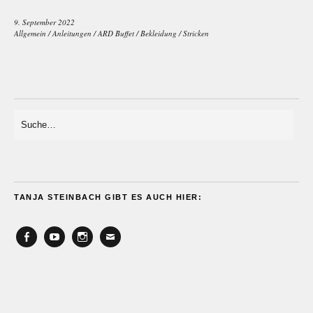
9. September 2022
Allgemein
/
Anleitungen
/
ARD Buffet
/
Bekleidung
/
Stricken
TANJA STEINBACH GIBT ES AUCH HIER:
Facebook
YouTube
Instagram
Email