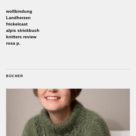
wollbindung
Landherzen
frickelcast
alpis strickbuch
knitters review
rosa p.
BÜCHER