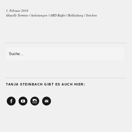
1. Februar 2018
Aktuelle Termine
/
Anleitungen
/
ARD Buffet
/
Bekleidung
/
Stricken
TANJA STEINBACH GIBT ES AUCH HIER:
Facebook
YouTube
Instagram
Email