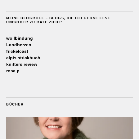
MEINE BLOGROLL – BLOGS, DIE ICH GERNE LESE
UND/ODER ZU RATE ZIEHE:
wollbindung
Landherzen
frickelcast
alpis strickbuch
knitters review
rosa p.
BÜCHER