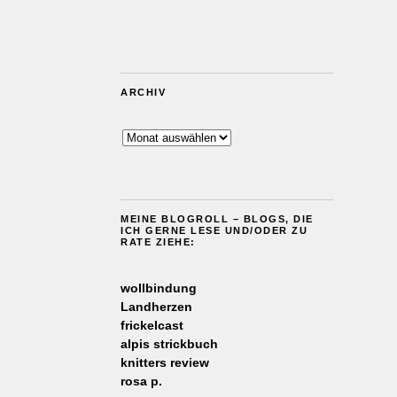
ARCHIV
Archiv
MEINE BLOGROLL – BLOGS, DIE
ICH GERNE LESE UND/ODER ZU
RATE ZIEHE:
wollbindung
Landherzen
frickelcast
alpis strickbuch
knitters review
rosa p.