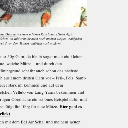
ana Grossa
in einem schönen Rauchblau (Farbe 4), in
hen. Im Bild seht ihr auch noch meinen weißen Zählfaden,
wird vor dem Tragen natürlich noch entfernt
 nur 50g Garn, da bleibt sogar noch ein kleiner
chte, weiche Mütze – und durch den
Hintergrund seht ihr auch schon das nächste
h aus einem dritten Garn vor – Fell-, Pelz, Samt-
ieder stark im kommen und auf dem
uelchen
Velluto von Lang Yarns
bekommen und
artigen Oberfläche ein schönes Beispiel dafür und
Hier geht es
benötigt ihr 100g für eine Mütze.
click)
ich mit dem
Bel Air Schal
und meinem
neuen