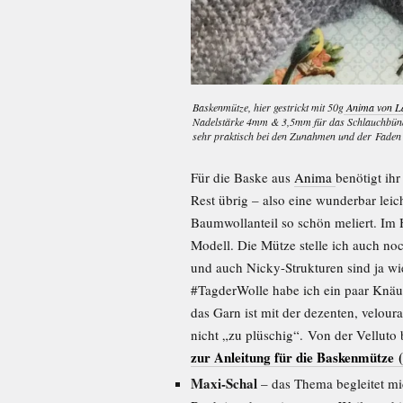
Baskenmütze, hier gestrickt mit 50g
Anima von L
Nadelstärke 4mm & 3,5mm für das Schlauchbündc
sehr praktisch bei den Zunahmen und der Faden 
Für die Baske aus
Anima
benötigt ihr
Rest übrig – also eine wunderbar lei
Baumwollanteil so schön meliert. Im 
Modell. Die Mütze stelle ich auch noc
und auch Nicky-Strukturen sind ja w
#TagderWolle habe ich ein paar Knä
das Garn ist mit der dezenten, velour
nicht „zu plüschig“. Von der Velluto 
zur Anleitung für die Baskenmütze (
Maxi-Schal
– das Thema begleitet m