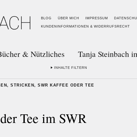
BLOG
ÜBER MICH
IMPRESSUM
DATENSCH
KUNDENINFORMATIONEN & WIDERRUFSRECHT
Bücher & Nützliches
Tanja Steinbach 
INHALTE FILTERN
GEN
,
STRICKEN
,
SWR KAFFEE ODER TEE
 oder Tee im SWR