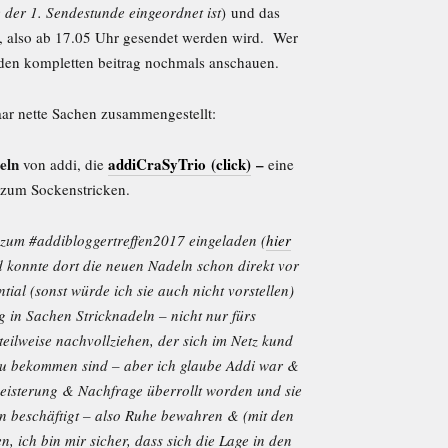
der 1. Sendestunde eingeordnet ist
) und das
de, also ab 17.05 Uhr gesendet werden wird. Wer
en kompletten beitrag nochmals anschauen.
paar nette Sachen zusammengestellt:
eln
addiCraSyTrio (click)
–
von addi, die
eine
 zum Sockenstricken.
zum #addibloggertreffen2017 eingeladen (
hier
d konnte dort die neuen Nadeln schon direkt vor
tial (sonst würde ich sie auch nicht vorstellen)
 in Sachen Stricknadeln – nicht nur fürs
eilweise nachvollziehen, der sich im Netz kund
zu bekommen sind – aber ich glaube Addi war &
egeisterung & Nachfrage überrollt worden und sie
on beschäftigt – also Ruhe bewahren & (mit den
, ich bin mir sicher, dass sich die Lage in den