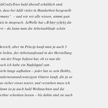
iCraSyTrios bald überall erhältlich sind.
r, dass bei Addi vieles in Handarbeit hergestellt
rmany“ – und wie wir alle wissen, nimmt gute
eit in Anspruch. JaWolle hat z.B
hier (click)
die
ert – da kann man die Arbeitsabläufe schön
Bereich, aber im Prinzip kauft man ja auch 3
n Seilen, der Arbeitsaufwand in der Herstellung
 mit der Frage befasst hat, ob es nun die
auch ich habe ein
Nadelspiel
zum
icht lange aufhalten – jeder hat so sein Hobby,
nderneunundzwanzigste Gitarre kauft, die ja so
das sicher etwas teurer, und verstehen muss ich
dann ist ja auch bald Weihnachten und die
rbar schenken lassen – bis dahin sind sie auch