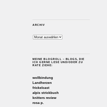
ARCHIV
Archiv
MEINE BLOGROLL – BLOGS, DIE
ICH GERNE LESE UND/ODER ZU
RATE ZIEHE:
wollbindung
Landherzen
frickelcast
alpis strickbuch
knitters review
rosa p.