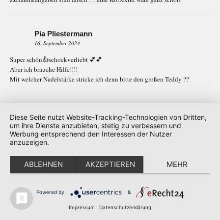
Pia Pliestermann
16. September 2024
Super schön👍schockverliebt 💕💕
Aber ich brauche Hilfe!!!!
Mit welcher Nadelstärke stricke ich denn bitte den großen Teddy ??
Kerstin Siekkötter
Diese Seite nutzt Website-Tracking-Technologien von Dritten,
19. September 2024
um ihre Dienste anzubieten, stetig zu verbessern und
Werbung entsprechend den Interessen der Nutzer
Liebe Tanja Steinbach,ich sah die Teddybären und war schockverliebt,habe
anzuzeigen.
sofort Wolle besorgt(Avio) und losgelegt.Die Wolle habe ich mit
Nadelstärke 4 gestrickt.Ich habe zwei Stück gestrickt für zwei von meinen
ABLEHNEN
AKZEPTIEREN
MEHR
sieben Enkelkindern,sie sind supersüss geworden,aber viel kleiner ,als die
von deinem Foto,da war ich etwas enttäuscht.Hätte ich aber eine größere
Nadel genommen,wären die Maschen zu groß geworden.Aber niedlich sind
Powered by
&
sie trotzdem.
Ich freue mich immer auf die Anleitungen,liebe Grüße von Kerstin
Impressum
|
Datenschutzerklärung