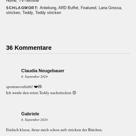
Home
,
TV-Termine
Anleitung
,
ARD Buffet
,
Featured
,
Lana Grossa
,
SCHLAGWORT:
stricken
,
Teddy
,
Teddy stricken
36 Kommentare
Claudia Neugebauer
8. September 2024
spontanverliebt! ❤️🧸
Ich werde den roten Teddy nachstricken 😍
Gabriele
8. September 2024
Einfach klasse, freue mich schon aufs stricken der Bärchen.