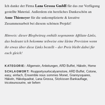
Lana Grossa GmbH
Ich danke der Firma
für das zur Verfügung
gestellte Material. Außerdem ein herzliches Dankeschön an
Anne Thiemeyer
für die unkomplizierte & kreative
Zusammenarbeit bei diesem schönen Projekt!
Hinweis: dieser Blogbeitrag enthält sogenannte Affiliate-Links,
das bedeutet ich bekomme teilweise eine kleine Provision wenn
ihr etwas über diese Links bestellt – der Preis bleibt dabei für
euch gleich!
Allgemein
,
Anleitungen
,
ARD Buffet
,
Häkeln
,
Home
KATEGORIE:
#supportyourlocalyarnstore
,
ARD Buffet
,
Cotone
,
SCHLAGWORT:
easy
,
einfach
,
Ensemble nous sommes Monet
,
Grannysquares
,
Häkeln
,
Häkelquadrat
,
Lana Grossa
,
Sitzkissen Bankauflage
,
tricoteunsourire
,
wir liefern