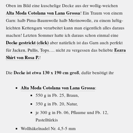
Oben im Bild eine kuschelige Decke aus der wollig-weichen
Alta Moda Cotolana von Lana Grossa
! Ein Traum von einem
Garn: halb Pima-Baumwolle halb Merinowolle, zu einem luftig-
leichten Kettengarn verarbeitet kann man eigentlich alles daraus
machen! Letzten Sommer hatte ich daraus schon einmal eine
Decke gestrickt (click)
aber natürlich ist das Garn auch perfekt
Eezra
für
Jacken
,
Pullis
,
Tops
…. nicht zu vergessen das beliebte
Shirt von Rosa P.
!
Decke ist etwa 130 x 190 cm groß
Die
, dafür benötigt ihr
Alta Moda Cotolana von Lana Grossa
:
550 g in Fb. 25, Braun,
350 g in Fb. 20, Natur,
je 300 g in Fb. 06, Pflaume und Fb. 12,
Pastelltürkis
Wollhäkelnadel Nr. 4,5-5 mm