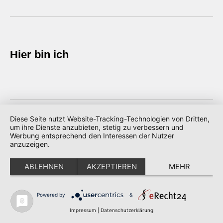
Hier bin ich
THEMEN
Diese Seite nutzt Website-Tracking-Technologien von Dritten,
um ihre Dienste anzubieten, stetig zu verbessern und
Accessoires
Werbung entsprechend den Interessen der Nutzer
anzuzeigen.
Allgemein
Anleitungen
ABLEHNEN
AKZEPTIEREN
MEHR
ARD Buffet
Häkeln
Powered by
&
Home
Stricken
Impressum
|
Datenschutzerklärung
Socken