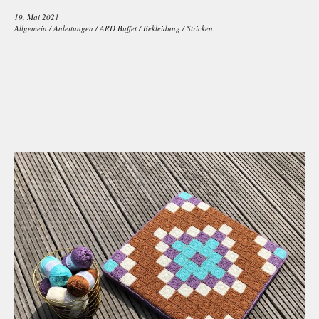
19. Mai 2021
Allgemein
/
Anleitungen
/
ARD Buffet
/
Bekleidung
/
Stricken