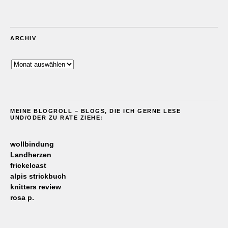
ARCHIV
Archiv
MEINE BLOGROLL – BLOGS, DIE ICH GERNE LESE
UND/ODER ZU RATE ZIEHE:
wollbindung
Landherzen
frickelcast
alpis strickbuch
knitters review
rosa p.