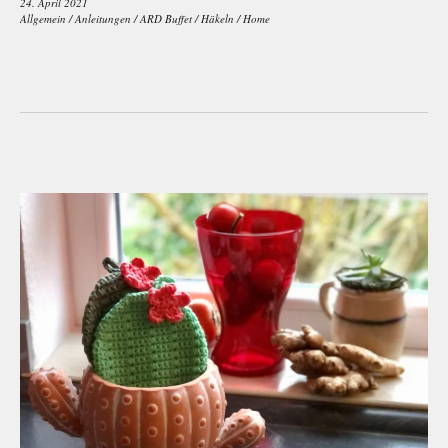
24. April 2021
Allgemein
/
Anleitungen
/
ARD Buffet
/
Häkeln
/
Home