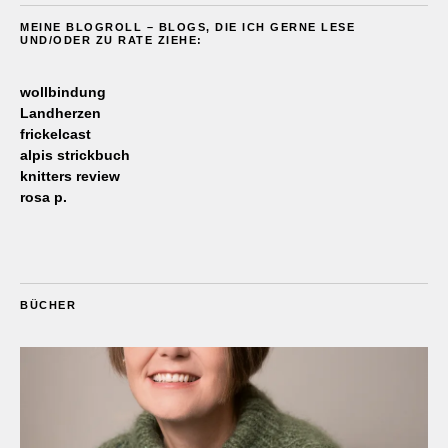
MEINE BLOGROLL – BLOGS, DIE ICH GERNE LESE
UND/ODER ZU RATE ZIEHE:
wollbindung
Landherzen
frickelcast
alpis strickbuch
knitters review
rosa p.
BÜCHER