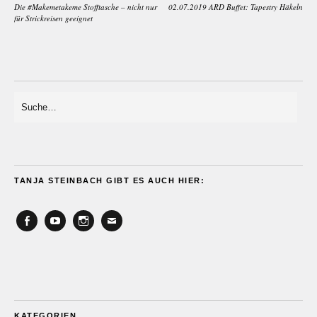
Die #Makemetakeme Stofftasche – nicht nur
02.07.2019 ARD Buffet: Tapestry Häkeln
für Strickreisen geeignet
TANJA STEINBACH GIBT ES AUCH HIER:
Facebook
YouTube
Instagram
Email
KATEGORIEN