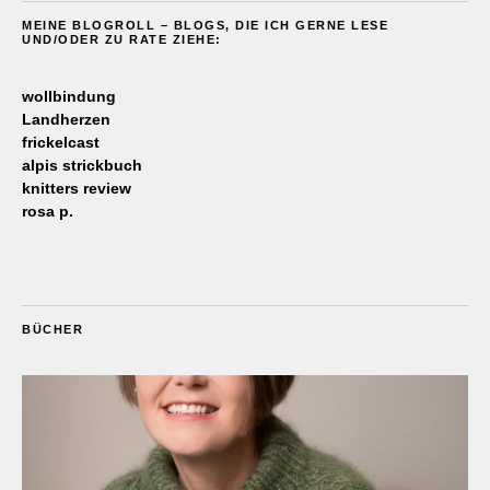
MEINE BLOGROLL – BLOGS, DIE ICH GERNE LESE
UND/ODER ZU RATE ZIEHE:
wollbindung
Landherzen
frickelcast
alpis strickbuch
knitters review
rosa p.
BÜCHER