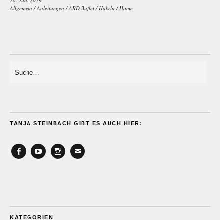
16. Juni 2019
Allgemein
/
Anleitungen
/
ARD Buffet
/
Häkeln
/
Home
TANJA STEINBACH GIBT ES AUCH HIER:
Facebook
YouTube
Instagram
Email
KATEGORIEN