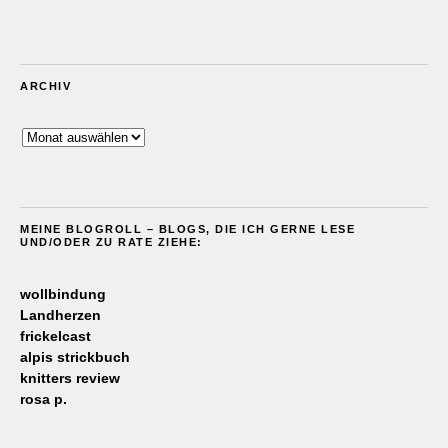
ARCHIV
Archiv
MEINE BLOGROLL – BLOGS, DIE ICH GERNE LESE
UND/ODER ZU RATE ZIEHE:
wollbindung
Landherzen
frickelcast
alpis strickbuch
knitters review
rosa p.