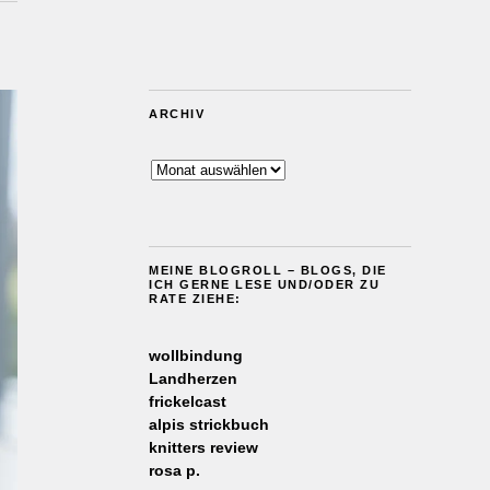
ARCHIV
Archiv
MEINE BLOGROLL – BLOGS, DIE
ICH GERNE LESE UND/ODER ZU
RATE ZIEHE:
wollbindung
Landherzen
frickelcast
alpis strickbuch
knitters review
rosa p.