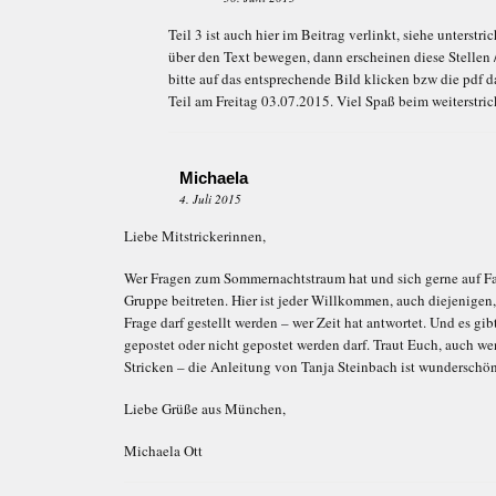
Teil 3 ist auch hier im Beitrag verlinkt, siehe unterst
über den Text bewegen, dann erscheinen diese Stellen /
bitte auf das entsprechende Bild klicken bzw die pdf d
Teil am Freitag 03.07.2015. Viel Spaß beim weiterstri
Michaela
4. Juli 2015
Liebe Mitstrickerinnen,
Wer Fragen zum Sommernachtstraum hat und sich gerne auf Fac
Gruppe beitreten. Hier ist jeder Willkommen, auch diejenigen
Frage darf gestellt werden – wer Zeit hat antwortet. Und es g
gepostet oder nicht gepostet werden darf. Traut Euch, auch we
Stricken – die Anleitung von Tanja Steinbach ist wunderschön 
Liebe Grüße aus München,
Michaela Ott