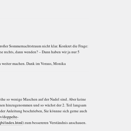
roßer Sommernachtstraum nicht klar. Konkret die Frage:
e rechts, dann wenden? – Dann haben wir ja nur 5
n weiter machen. Dank im Voraus, Monika
kreihe so wenige Maschen auf der Nadel sind. Aber keine
chen hinzugenommen und so wächst der 2. Teil langsam
n der Anleitung beschrieben, Sie könnne sich gerne auch
iv/doppelte-
bi/index.html
) zum bessereren Verständnis anschauen.