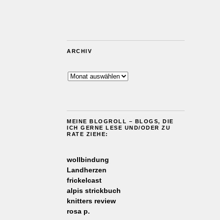
ARCHIV
Archiv
MEINE BLOGROLL – BLOGS, DIE
ICH GERNE LESE UND/ODER ZU
RATE ZIEHE:
wollbindung
Landherzen
frickelcast
alpis strickbuch
knitters review
rosa p.