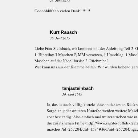
23. Juni 2015
Oooohhhhhhh vielen Dank!!!!!!!!
Kurt Rausch
30. Juni 2015
Liebe Frau Steinbach, wir kommen mit der Anleitung Teil 2, G
1. Hinreihe: 3 Maschen P, MM versetzen, 1 Umschlag, 1 Masch
Maschen auf der Nadel für die 2. Rückreihe?
Wer kann uns aus der Klemme helfen. Wir würden liebend ger
tanjasteinbach
30. Juni 2015
Ja, das ist auch völlig korrekt, dass in der ersten Rüc
Sorge, in jeder weiteren Hinreihe werden weitere Mas
aber beständig. Also einfach mal weiter stricken wie i
die zusätzlichen Filme (
http://www.swr.de/buffet/kreat
masche/-/id=257204/did=15749466/nid=257204/ngzq