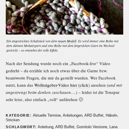
Ein angestricktes Schalstück von dem
neuen Model
l. Es wird immer eine Reihe mit
dem dünnen Mohairgarn und eine Reihe mit dem fingerdcken Garn im Wechsel
gestrickt – so entstehet der tolle Effekt.
Nach der Sendung wurde noch ein „Facebook-live“ Video
gedreht – da erzähle ich noch etwas über die Garne bzw.
beantworte Fragen, die mir da gestellt wurden. Wer Facebook
nutzt, kann das
Wollratgeber-Video hier (click
) ansehen (
und mir
angestrengt beim denken zuschauen….
) – leider ist die Tonspur
sehr leise, also einfach „voll“ aufdrehen 🙂
Aktuelle Termine
,
Anleitungen
,
ARD Buffet
,
Häkeln
,
KATEGORIE:
Stricken
Anleitung
,
ARD Buffet
,
Gomitolo Versione
,
Lana
SCHLAGWORT: