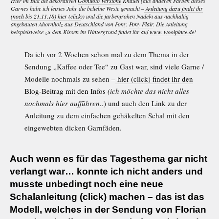
Hier im Bild die dekorativen
Gomitolo Versione
Knäuel (
aus anderen Farben dieses
Garnes habe ich letztes Jahr die beliebte Weste gemacht –
Anleitung dazu findet ihr
(noch bis 21.11.18) hier (click
)) und die farbenfrohen Nadeln aus nachhaltig
angebauten Ahornholz aus Deutschland von Pony:
Pony Flair
. Die Anleitung
beispielsweise zu dem Kissen im Hintergrund findet ihr auf
www. woolplace.de
!
Da ich vor 2 Wochen schon mal zu dem Thema in der
Sendung „Kaffee oder Tee“ zu Gast war, sind viele Garne /
Modelle nochmals zu sehen –
hier (click) findet ihr den
Blog-Beitrag mit den Infos
(ich möchte das nicht alles
nochmals hier aufführen..
) und auch den Link zu der
Anleitung zu dem einfachen gehäkelten Schal mit den
eingewebten dicken Garnfäden.
Auch wenn es für das Tagesthema gar nicht
verlangt war… konnte ich nicht anders und
musste unbedingt noch eine
neue
Schalanleitung (click)
machen – das ist das
Modell, welches in der Sendung von Florian