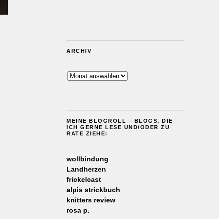
ARCHIV
Archiv
MEINE BLOGROLL – BLOGS, DIE
ICH GERNE LESE UND/ODER ZU
RATE ZIEHE:
wollbindung
Landherzen
frickelcast
alpis strickbuch
knitters review
rosa p.