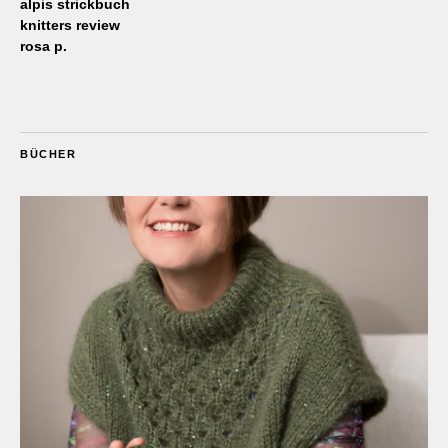
alpis strickbuch
knitters review
rosa p.
BÜCHER