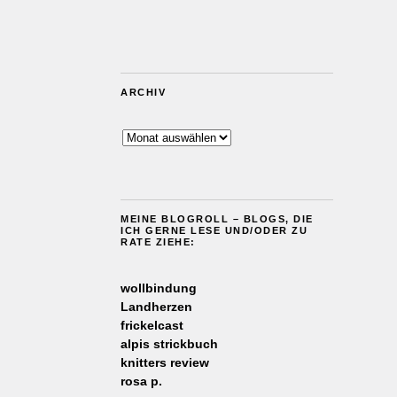
ARCHIV
Archiv
MEINE BLOGROLL – BLOGS, DIE
ICH GERNE LESE UND/ODER ZU
RATE ZIEHE:
wollbindung
Landherzen
frickelcast
alpis strickbuch
knitters review
rosa p.