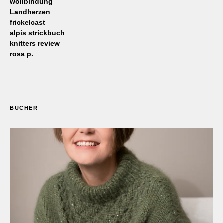
wollbindung
Landherzen
frickelcast
alpis strickbuch
knitters review
rosa p.
BÜCHER