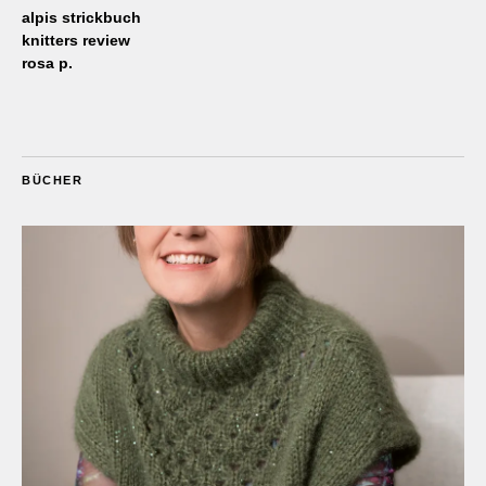
alpis strickbuch
knitters review
rosa p.
BÜCHER