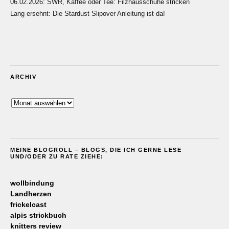
06.02.2026: SWR, Kaffee oder Tee: Filzhausschuhe stricken
Lang ersehnt: Die Stardust Slipover Anleitung ist da!
ARCHIV
Archiv
MEINE BLOGROLL – BLOGS, DIE ICH GERNE LESE
UND/ODER ZU RATE ZIEHE:
wollbindung
Landherzen
frickelcast
alpis strickbuch
knitters review