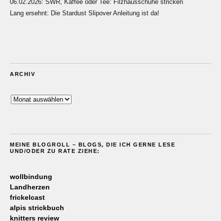
06.02.2026: SWR, Kaffee oder Tee: Filzhausschuhe stricken
Lang ersehnt: Die Stardust Slipover Anleitung ist da!
ARCHIV
Archiv
MEINE BLOGROLL – BLOGS, DIE ICH GERNE LESE
UND/ODER ZU RATE ZIEHE:
wollbindung
Landherzen
frickelcast
alpis strickbuch
knitters review