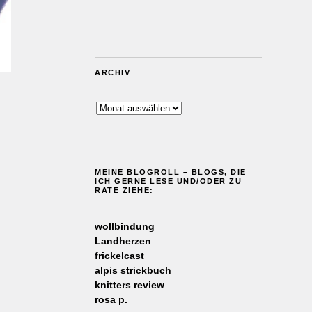
ARCHIV
Archiv
MEINE BLOGROLL – BLOGS, DIE
ICH GERNE LESE UND/ODER ZU
RATE ZIEHE:
wollbindung
Landherzen
frickelcast
alpis strickbuch
knitters review
rosa p.