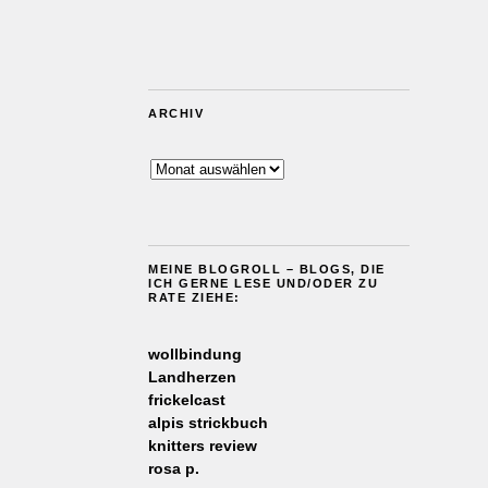
ARCHIV
Archiv
MEINE BLOGROLL – BLOGS, DIE
ICH GERNE LESE UND/ODER ZU
RATE ZIEHE:
wollbindung
Landherzen
frickelcast
alpis strickbuch
knitters review
rosa p.