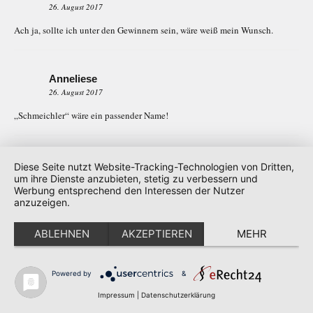
26. August 2017
Ach ja, sollte ich unter den Gewinnern sein, wäre weiß mein Wunsch.
Anneliese
26. August 2017
„Schmeichler“ wäre ein passender Name!
Anneliese
Diese Seite nutzt Website-Tracking-Technologien von Dritten,
26. August 2017
um ihre Dienste anzubieten, stetig zu verbessern und
Werbung entsprechend den Interessen der Nutzer
Würde mich über den Gewinn von Paket Nr. 1 freuen!
anzuzeigen.
ABLEHNEN
AKZEPTIEREN
MEHR
Susanne Ebersohn
26. August 2017
Powered by
&
striped Cityflash: Ich stelle mir den Schal in der Stadt vor, über einer
Impressum
|
Datenschutzerklärung
passenden Jacke getragen, super chick und warm