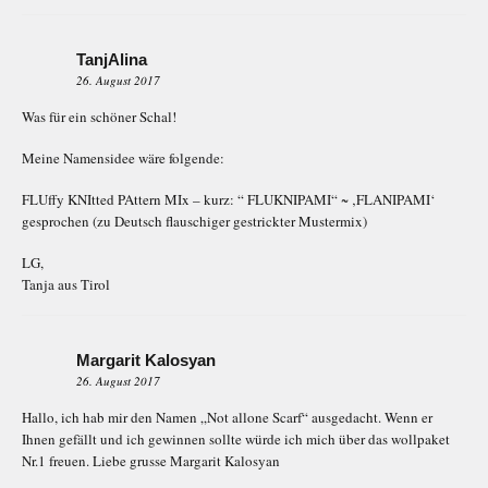
TanjAlina
26. August 2017
Was für ein schöner Schal!
Meine Namensidee wäre folgende:
FLUffy KNItted PAttern MIx – kurz: “ FLUKNIPAMI“ ~ ‚FLANIPAMI‘
gesprochen (zu Deutsch flauschiger gestrickter Mustermix)
LG,
Tanja aus Tirol
Margarit Kalosyan
26. August 2017
Hallo, ich hab mir den Namen „Not allone Scarf“ ausgedacht. Wenn er
Ihnen gefällt und ich gewinnen sollte würde ich mich über das wollpaket
Nr.1 freuen. Liebe grusse Margarit Kalosyan