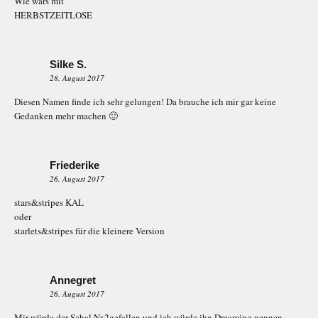
Wie wärs mit
HERBSTZEITLOSE
Silke S.
28. August 2017
Diesen Namen finde ich sehr gelungen! Da brauche ich mir gar keine
Gedanken mehr machen 🙂
Friederike
26. August 2017
stars&stripes KAL
oder
starlets&stripes für die kleinere Version
Annegret
26. August 2017
Mir würde der Schal Nr.2gefallen und ich würde ihn Dreaming nennen.