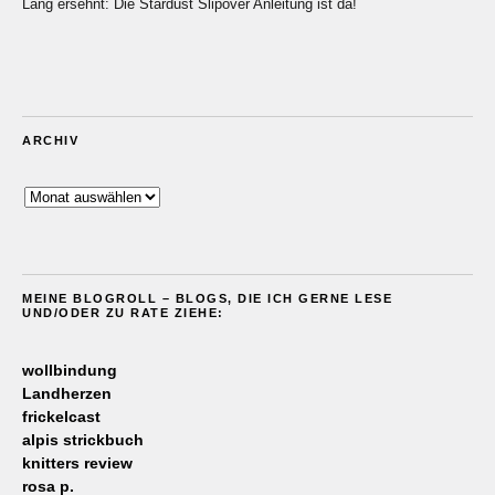
Lang ersehnt: Die Stardust Slipover Anleitung ist da!
ARCHIV
Archiv
MEINE BLOGROLL – BLOGS, DIE ICH GERNE LESE
UND/ODER ZU RATE ZIEHE:
wollbindung
Landherzen
frickelcast
alpis strickbuch
knitters review
rosa p.