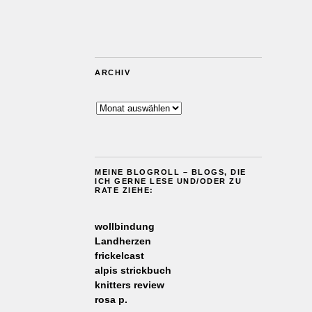
ARCHIV
Archiv
MEINE BLOGROLL – BLOGS, DIE
ICH GERNE LESE UND/ODER ZU
RATE ZIEHE:
wollbindung
Landherzen
frickelcast
alpis strickbuch
knitters review
rosa p.