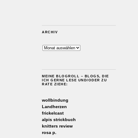
ARCHIV
Archiv
MEINE BLOGROLL – BLOGS, DIE
ICH GERNE LESE UND/ODER ZU
RATE ZIEHE:
wollbindung
Landherzen
frickelcast
alpis strickbuch
knitters review
rosa p.