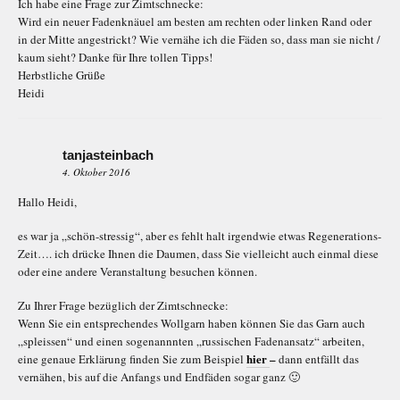
Ich habe eine Frage zur Zimtschnecke:
Wird ein neuer Fadenknäuel am besten am rechten oder linken Rand oder
in der Mitte angestrickt? Wie vernähe ich die Fäden so, dass man sie nicht /
kaum sieht? Danke für Ihre tollen Tipps!
Herbstliche Grüße
Heidi
tanjasteinbach
4. Oktober 2016
Hallo Heidi,
es war ja „schön-stressig“, aber es fehlt halt irgendwie etwas Regenerations-
Zeit…. ich drücke Ihnen die Daumen, dass Sie vielleicht auch einmal diese
oder eine andere Veranstaltung besuchen können.
Zu Ihrer Frage bezüglich der Zimtschnecke:
Wenn Sie ein entsprechendes Wollgarn haben können Sie das Garn auch
„spleissen“ und einen sogenannnten „russischen Fadenansatz“ arbeiten,
hier
–
eine genaue Erklärung finden Sie zum Beispiel
dann entfällt das
vernähen, bis auf die Anfangs und Endfäden sogar ganz 🙂