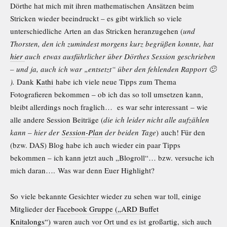
Dörthe hat mich mit ihren mathematischen Ansätzen beim
Stricken wieder beeindruckt – es gibt wirklich so viele
unterschiedliche Arten an das Stricken heranzugehen (
und
Thorsten, den ich zumindest morgens kurz begrüßen konnte, hat
hier
auch etwas ausführlicher über Dörthes Session geschrieben
– und ja, auch ich war „entsetzt“ über den fehlenden Rapport 🙂
).
Dank
Kathi
habe ich viele neue Tipps zum Thema
Fotografieren bekommen – ob ich das so toll umsetzen kann,
bleibt allerdings noch fraglich… es war sehr interessant – wie
alle andere Session Beiträge (
die ich leider nicht alle aufzählen
kann – hier der
Session-Plan
der beiden Tage
) auch! Für den
(bzw. DAS) Blog habe ich auch wieder ein paar Tipps
bekommen – ich kann jetzt auch „Blogroll“… bzw. versuche ich
mich daran…. Was war denn Euer Highlight?
So viele bekannte Gesichter wieder zu sehen war toll, einige
Mitglieder der
Facebook Gruppe („ARD Buffet
Knitalongs“)
waren auch vor Ort und es ist großartig, sich auch