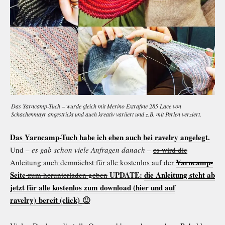
Das Yarncamp-Tuch – wurde gleich mit Merino Extrafine 285 Lace von
Schachenmayr angestrickt und auch kreativ variiert und z.B. mit Perlen verziert.
Das Yarncamp-Tuch habe ich eben auch bei ravelry angelegt.
Und –
es gab schon viele Anfragen danach
–
es wird die
Yarncamp-
Anleitung auch demnächst für alle kostenlos auf der
Seite
UPDATE:
die Anleitung steht ab
zum herunterladen geben
jetzt für alle kostenlos zum download (hier und auf
ravelry) bereit (click)
🙂