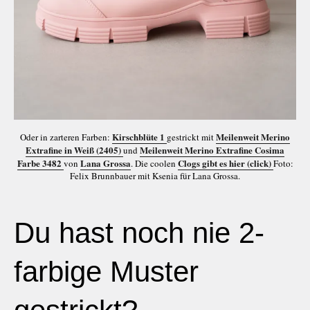
Kirschblüte 1
Meilenweit Merino
Oder in zarteren Farben:
gestrickt mit
Extrafine in Wei
ß
(2405)
Meilenweit Merino Extrafine Cosima
und
Farbe 3482
Lana Grossa
Clogs gibt es hier (click)
von
. Die coolen
Foto:
Felix Brunnbauer mit Ksenia für Lana Grossa.
Du hast noch nie 2-
farbige Muster