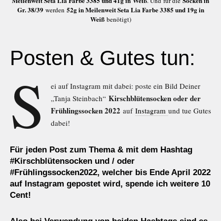
Meilenweit Seta Lia Farbe 3385 und 41g in Weiß
Socken in
. Und für die
Gr. 38/39
52g in Meilenweit Seta Lia Farbe 3385 und 19g in
werden
Weiß
benötigt)
Posten & Gutes tun:
S
ei auf Instagram mit dabei: poste ein Bild Deiner
Kirschblütensocken oder der
„Tanja Steinbach“
Frühlingssocken 2022
auf
Instagram
und tue Gutes
dabei!
Für jeden Post zum Thema & mit dem Hashtag
#Kirschblütensocken und / oder
#Frühlingssocken2022, welcher bis Ende April 2022
auf Instagram gepostet wird, spende ich weitere 10
Cent!