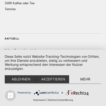
SWR Kaffee oder Tee
Termine
AKTUELL
Volare-Scrunchie stricken
17.07.2026: SWR, Kaffee oder Tee: Sommertop stricken
Diese Seite nutzt Website-Tracking-Technologien von Dritten,
um ihre Dienste anzubieten, stetig zu verbessern und
22.05.2026: SWR, Kaffee oder Tee: Taschen & Tücher häkeln
Werbung entsprechend den Interessen der Nutzer
Die Bären sind los!
anzuzeigen.
Tücher für Amsterdam…
Tulpen aus Amsterdam… Socken & Mehr!
ABLEHNEN
AKZEPTIEREN
MEHR
06.02.2026: SWR, Kaffee oder Tee: Filzhausschuhe stricken
Powered by
&
Impressum
|
Datenschutzerklärung