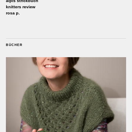
alpis strickbuch
knitters review
rosa p.
BÜCHER