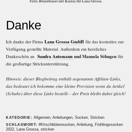
Felix Brunnbauer mit Ksenia für Lana Grossa.
Danke
Lana Grossa GmbH
Ich danke der Firma
für das kostenlos zur
Verfügung gestellte Material. Außerdem ein herzliches
Sandra Antemann
und Manuela Söhngen
Dankeschön an
für
die großartige Strickunterstützung.
Hinweis: dieser Blogbeitrag enthält sogenannte Affiliate-Links,
das bedeutet ich bekomme eine kleine Provision wenn du Artikel
(Schuhe) über diese Links bestellt – der Preis bleibt dabei gleich!
Allgemein
,
Anleitungen
,
Socken
,
Stricken
KATEGORIE:
#KIrschblütensocken
,
Anleitung
,
Frühlingssocken
SCHLAGWORT:
2022
,
Lana Grossa
,
stricken