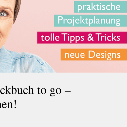
ckbuch to go –
nen!