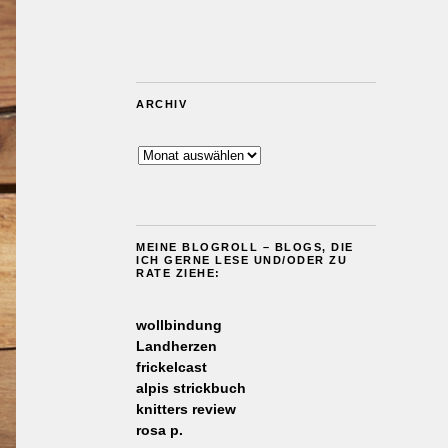
ARCHIV
Archiv
MEINE BLOGROLL – BLOGS, DIE
ICH GERNE LESE UND/ODER ZU
RATE ZIEHE:
wollbindung
Landherzen
frickelcast
alpis strickbuch
knitters review
rosa p.