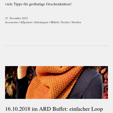
viele Tipps für großartige Geschenkideen!
21. November 2021
Accessoires
/
Allgemein
/
Anleitungen
/
Häkeln
/
Socken
/
Stricken
16.10.2018 im ARD Buffet: einfacher Loop