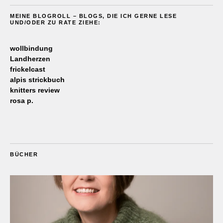
MEINE BLOGROLL – BLOGS, DIE ICH GERNE LESE
UND/ODER ZU RATE ZIEHE:
wollbindung
Landherzen
frickelcast
alpis strickbuch
knitters review
rosa p.
BÜCHER