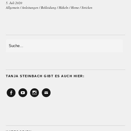
5. Juli 2020
Allgemein
/
Anleitungen
/
Bekleidung
/
Häkeln
/
Home
/
Stricken
TANJA STEINBACH GIBT ES AUCH HIER:
Facebook
YouTube
Instagram
Email