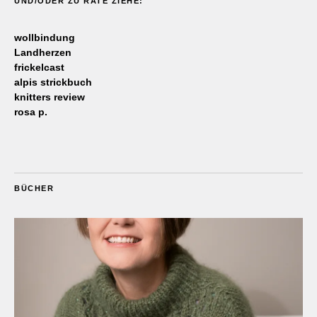
UND/ODER ZU RATE ZIEHE:
wollbindung
Landherzen
frickelcast
alpis strickbuch
knitters review
rosa p.
BÜCHER