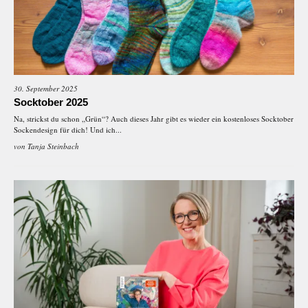
30. September 2025
Socktober 2025
Na, strickst du schon „Grün“? Auch dieses Jahr gibt es wieder ein kostenloses Socktober
Sockendesign für dich! Und ich...
von
Tanja Steinbach