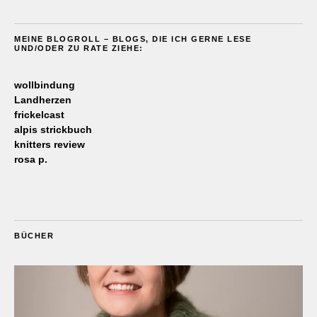
MEINE BLOGROLL – BLOGS, DIE ICH GERNE LESE
UND/ODER ZU RATE ZIEHE:
wollbindung
Landherzen
frickelcast
alpis strickbuch
knitters review
rosa p.
BÜCHER