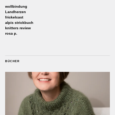
wollbindung
Landherzen
frickelcast
alpis strickbuch
knitters review
rosa p.
BÜCHER