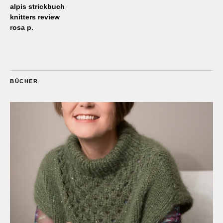
alpis strickbuch
knitters review
rosa p.
BÜCHER