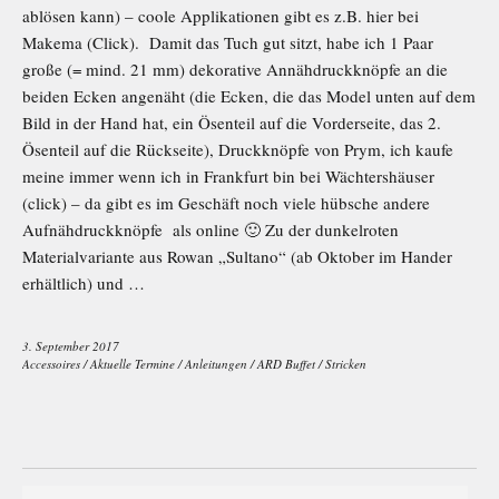
ablösen kann) – coole Applikationen gibt es z.B. hier bei
Makema (Click). Damit das Tuch gut sitzt, habe ich 1 Paar
große (= mind. 21 mm) dekorative Annähdruckknöpfe an die
beiden Ecken angenäht (die Ecken, die das Model unten auf dem
Bild in der Hand hat, ein Ösenteil auf die Vorderseite, das 2.
Ösenteil auf die Rückseite), Druckknöpfe von Prym, ich kaufe
meine immer wenn ich in Frankfurt bin bei Wächtershäuser
(click) – da gibt es im Geschäft noch viele hübsche andere
Aufnähdruckknöpfe als online 🙂 Zu der dunkelroten
Materialvariante aus Rowan „Sultano“ (ab Oktober im Hander
erhältlich) und …
3. September 2017
Accessoires
/
Aktuelle Termine
/
Anleitungen
/
ARD Buffet
/
Stricken