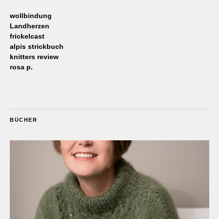
wollbindung
Landherzen
frickelcast
alpis strickbuch
knitters review
rosa p.
BÜCHER