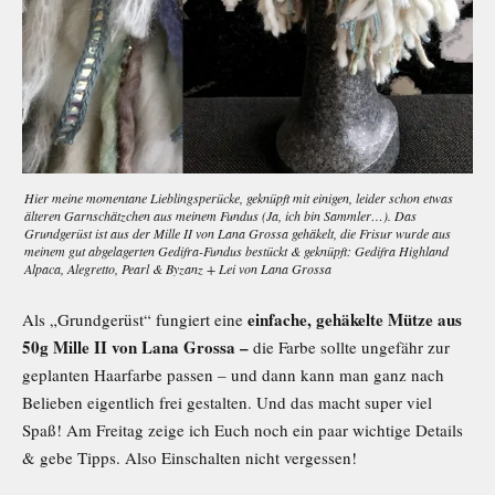
Hier meine momentane Lieblingsperücke, geknüpft mit einigen, leider schon etwas
älteren Garnschätzchen aus meinem Fundus
(Ja, ich bin Sammler…).
Das
Grundgerüst ist aus der Mille II von Lana Grossa gehäkelt, die Frisur wurde aus
meinem gut abgelagerten Gedifra-Fundus bestückt & geknüpft: Gedifra Highland
Alpaca, Alegretto, Pearl & Byzanz + Lei von Lana Grossa
einfache, gehäkelte Mütze aus
Als „Grundgerüst“ fungiert eine
50g Mille II von Lana Grossa –
die Farbe sollte ungefähr zur
geplanten Haarfarbe passen – und dann kann man ganz nach
Belieben eigentlich frei gestalten. Und das macht super viel
Spaß! Am Freitag zeige ich Euch noch ein paar wichtige Details
& gebe Tipps. Also Einschalten nicht vergessen!