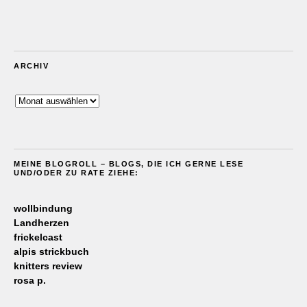
ARCHIV
Archiv
MEINE BLOGROLL – BLOGS, DIE ICH GERNE LESE
UND/ODER ZU RATE ZIEHE:
wollbindung
Landherzen
frickelcast
alpis strickbuch
knitters review
rosa p.