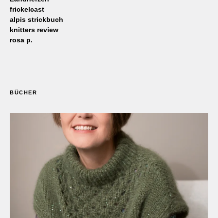
frickelcast
alpis strickbuch
knitters review
rosa p.
BÜCHER