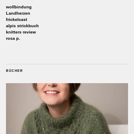
wollbindung
Landherzen
frickelcast
alpis strickbuch
knitters review
rosa p.
BÜCHER